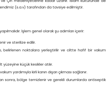
nan ve Çin medeniyetlerine kadar uzanır. İslam kültüründe de
dimiz (s.a.v) tarafından da tavsiye edilmiştir.
pılmalıdır. İşlem genel olarak şu adımları içerir:
 ve sterilize edilir.
belirlenen noktalara yerleştirilir ve ciltte hafif bir vakum
t yüzeyine küçük kesikler atılır.
vakum yardımıyla kirli kanın dışarı çıkması sağlanır.
 sonra, bölge temizlenir ve gerekli durumlarda antiseptik