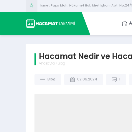
İsmet Paşa Mah. Hükumet Bul. Mert İşhanı Apt. No:24
A
Hacamat Nedir ve Haca
Anasayfa
»
Blog
Blog
02.06.2024
1