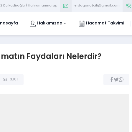
/12 Dulkadiroğlu / Kahramanmaraş
erdoganatcili@gmail.com
nasayfa
Hakkımızda
Hacamat Takvimi
matın Faydaları Nelerdir?
3.101