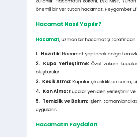
kullanılır. Hacamatın kökeni, Eski Mısır, Yu
önemli bir yer tutan hacamat, Peygamber Efen
Hacamat Nasıl Yapılır?
Hacamat
, uzman bir hacamatçı tarafından ya
Hazırlık:
Hacamat yapılacak bölge temizlenir
Kupa Yerleştirme:
Özel vakum kupaları, 
oluşturulur.
Kesik Atma:
Kupalar çıkarıldıktan sonra, cil
Kan Alma:
Kupalar yeniden yerleştirilir ve 
Temizlik ve Bakım:
İşlem tamamlandıktan
uygulanır.
Hacamatın Faydaları