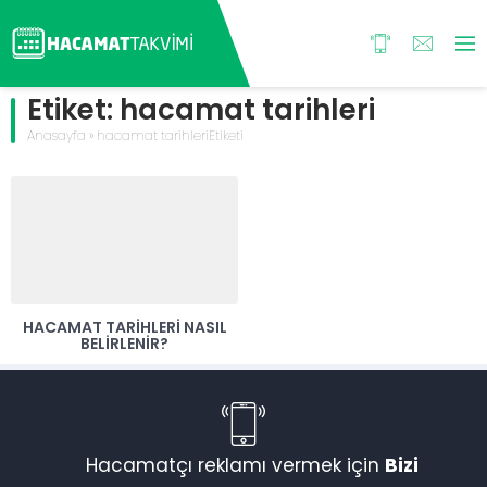
Etiket:
hacamat tarihleri
Anasayfa
»
hacamat tarihleriEtiketi
HACAMAT TARIHLERI NASIL
BELIRLENIR?
Hacamatçı reklamı vermek için
Bizi