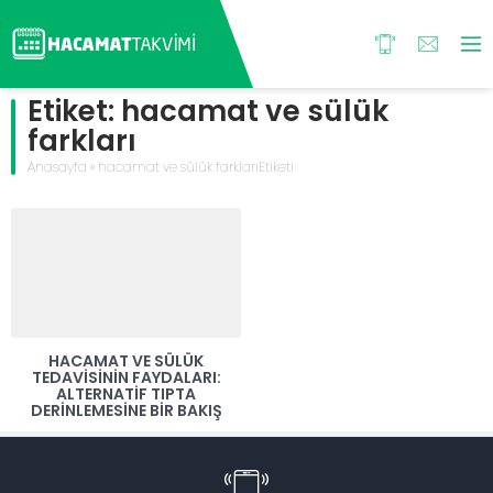
Etiket:
hacamat ve sülük
farkları
Anasayfa
»
hacamat ve sülük farklarıEtiketi
HACAMAT VE SÜLÜK
TEDAVISININ FAYDALARI:
ALTERNATIF TIPTA
DERINLEMESINE BIR BAKIŞ