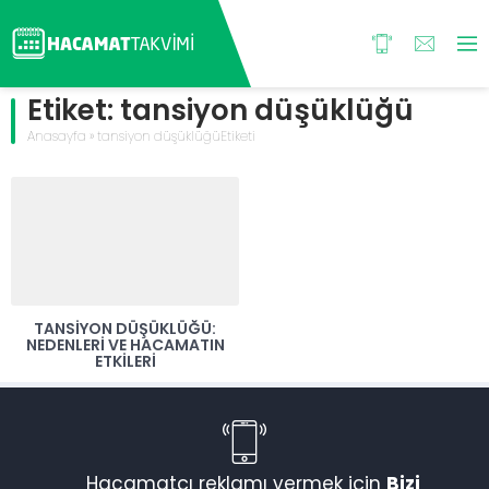
Etiket:
tansiyon düşüklüğü
Anasayfa
»
tansiyon düşüklüğüEtiketi
TANSIYON DÜŞÜKLÜĞÜ:
NEDENLERI VE HACAMATIN
ETKILERI
Hacamatçı reklamı vermek için
Bizi