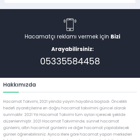
Hacamatçı reklamı vermek için
Bizi
Arayabilirsiniz:
05335584458
Hakkımızda
Hacamat Takvimi, 2021 yılında yayım hayatına başladı. Öncelikli
hedefi ziyaretçilerine en doğru hacamat takvimini güncel olarak
sunmaktır. 2021 Yılı Hacamat Takvimi tüm ayları içerecek şekilde
düzenlenmiştir. 2021 Hacamat Takviminde; sünnet hacamat
günlerini, altın hacamat günlerini ve diğer hacamat yapılabilecek
günleri öğrenebilirsiniz. Ayrıca illere göre hacamat yapan merkezleri