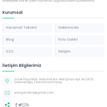
listeleyerek size en yakın hacamat uygulayıcılarını bulabilirsiniz.
Kurumsal
Hacamat Takvimi
Hakkımızda
Blog
Foto Galeri
S.S.S.
İletişim
İletişim Bilgilerimiz
İsmet Paşa Mah. Hükumet Bul. Mert İşhanı Apt. No:24/12
Dulkadiroğlu / Kahramanmaraş
erdoganatcili@gmail.com