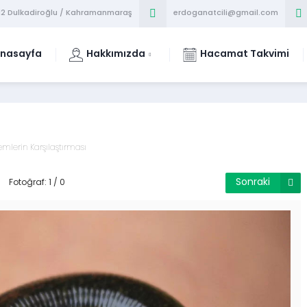
/12 Dulkadiroğlu / Kahramanmaraş
erdoganatcili@gmail.com
nasayfa
Hakkımızda
Hacamat Takvimi
mlerin Karşılaştırması
Sonraki
Fotoğraf: 1 / 0