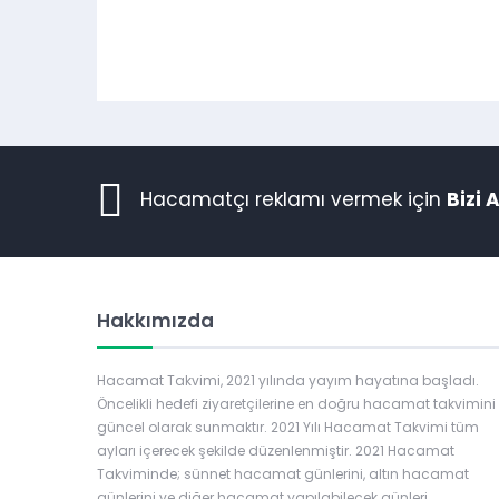
Hacamatçı reklamı vermek için
Bizi 
Hakkımızda
Hacamat Takvimi, 2021 yılında yayım hayatına başladı.
Öncelikli hedefi ziyaretçilerine en doğru hacamat takvimini
güncel olarak sunmaktır. 2021 Yılı Hacamat Takvimi tüm
ayları içerecek şekilde düzenlenmiştir. 2021 Hacamat
Takviminde; sünnet hacamat günlerini, altın hacamat
günlerini ve diğer hacamat yapılabilecek günleri