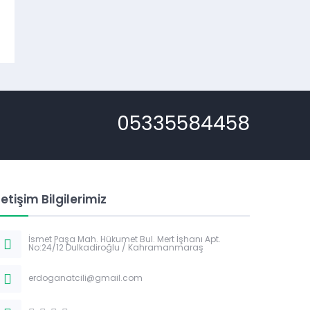
05335584458
letişim Bilgilerimiz
İsmet Paşa Mah. Hükumet Bul. Mert İşhanı Apt.
No:24/12 Dulkadiroğlu / Kahramanmaraş
erdoganatcili@gmail.com