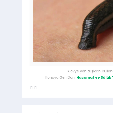
Klavye yön tuşlarını kullan
Konuya Geri Dön:
Hacamat ve Sülük T