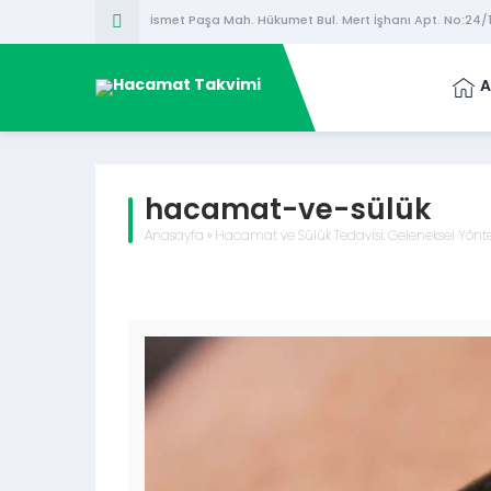
İsmet Paşa Mah. Hükumet Bul. Mert İşhanı Apt. No:24
A
hacamat-ve-sülük
Anasayfa
»
Hacamat ve Sülük Tedavisi: Geleneksel Yönte