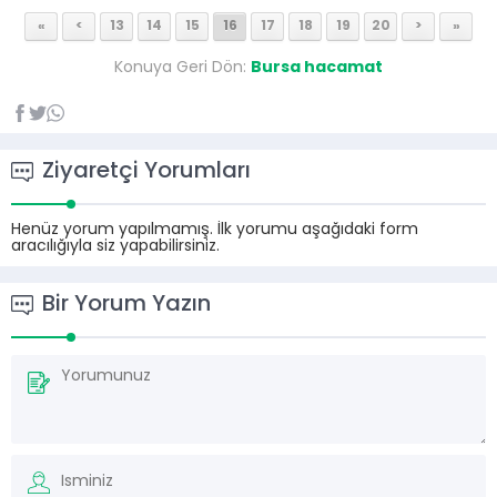
«
<
13
14
15
16
17
18
19
20
>
»
Konuya Geri Dön:
Bursa hacamat
Ziyaretçi Yorumları
Henüz yorum yapılmamış. İlk yorumu aşağıdaki form
aracılığıyla siz yapabilirsiniz.
Bir Yorum Yazın