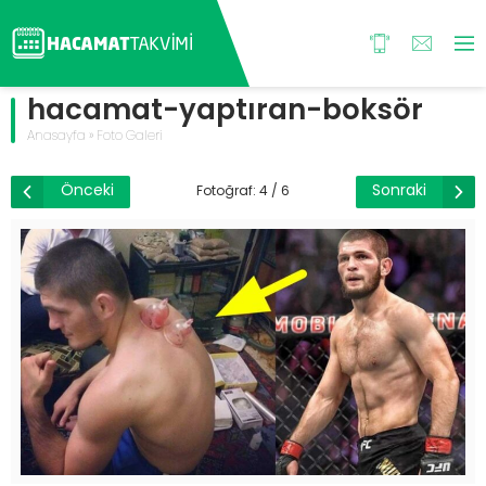
hacamat-yaptıran-boksör
Anasayfa
»
Foto Galeri
Önceki
Sonraki
Fotoğraf: 4 / 6