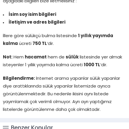
aşağıdaki bilgileri bize iletmelisiniz :
İsim soy isim bilgileri
İletişim ve adres bilgileri
İllere göre sülükçü bulma listesinde
1 yıllık yayımda
kalma
ücreti
750 TL
‘dir.
Not:
Hem
hacamat
hem de
sülük
listesinde yer almak
isteyenler 1 yıllık yayımda kalma ücreti
1000 TL
‘dir.
Bilgilendirme:
İnternet arama yapanlar sülük yapanlar
diye arattıklarında sülük yapanlar listemizde ayrıca
görüntülenmektedir. Bu nedenle ikisini aynı listede
yayımlamak çok verimli olmuyor. Ayrı ayrı yaptığımız
listelerde görüntülenme daha çok olmaktadır.
Benzer Konular