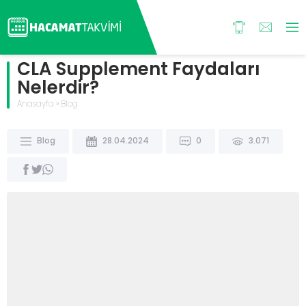
CLA Supplement Faydaları
Nelerdir?
Anasayfa
»
Blog
Blog
28.04.2024
0
3.071