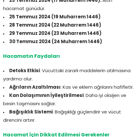
23 Temmuz 2024 (17 Muharrem 1446):
Altın
hacamat günüdür.
25 Temmuz 2024 (19 Muharrem 1446)
28 Temmuz 2024 (22 Muharrem 1446)
29 Temmuz 2024 (23 Muharrem 1446)
30 Temmuz 2024 (24 Muharrem 1446)
Hacamatın Faydaları
Detoks Etkisi
: Vücuttaki zararlı maddelerin atılmasına
yardımcı olur.
Ağrıların Azaltılması
: Kas ve eklem ağrılarını hafifletir.
Kan Dolaşımının İyileştirilmesi
: Daha iyi oksijen ve
besin taşımasını sağlar.
Bağışıklık Sistemi
: Bağışıklığı güçlendirir ve vücut
direncini artırır.
Hacamat İçin Dikkat Edilmesi Gerekenler