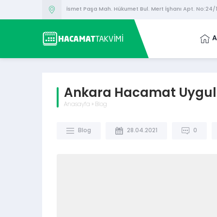
İsmet Paşa Mah. Hükumet Bul. Mert İşhanı Apt. No:24
A
Ankara Hacamat Uygul
Anasayfa
»
Blog
Blog
28.04.2021
0