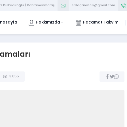
/12 Dulkadiroğlu / Kahramanmaraş
erdoganatcili@gmail.com
nasayfa
Hakkımızda
Hacamat Takvimi
amaları
8.655