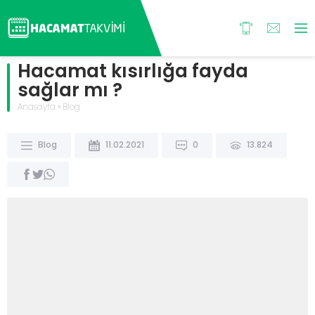
Hacamat kısırlığa fayda
sağlar mı ?
Anasayfa
»
Blog
Blog
11.02.2021
0
13.824